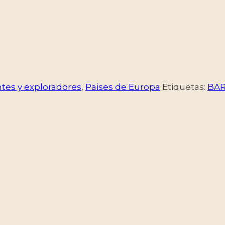
tes y exploradores
,
Paises de Europa
Etiquetas:
BA