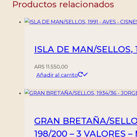
Productos relacionados
YV
6486
+
BF
566
ISLA DE MAN/SELLOS, 1
-
1
VALOR
ARS
11.550,00
+
Añadir al carrito
BLOQUE
-
MINT
cantidad
GRAN BRETAÑA/SELLOS,
198/200 – 3 VALORES 