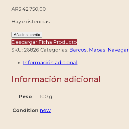
ARS
42.750,00
Hay existencias
RUMANIA/SELLOS,
Añadir al carrito
2019
Descargar Ficha Producto
-
SKU:
26826
Categorías:
Barcos
,
Mapas
,
Navegan
NAVEGANTES
Información adicional
-
FERNANDO
Información adicional
DE
MAGALLANES
-
Peso
100 g
BARCOS
Condition
new
-
MAPAS
-