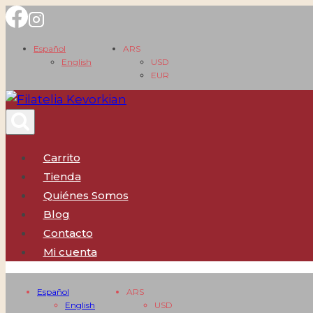
Saltar
al
Español
ARS
contenido
English
USD
EUR
Carrito
Tienda
Quiénes Somos
Blog
Contacto
Mi cuenta
Español
ARS
English
USD