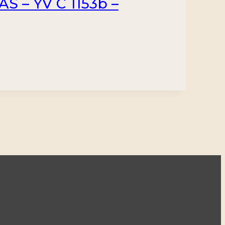
 – YV C 1153b –