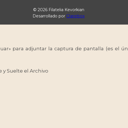
© 2026 Filatelia Kevorkian
Desarrollado por
Clappbox
uar» para adjuntar la captura de pantalla (es el
e y Suelte el Archivo