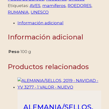
-
Etiquetas:
AVES
,
mamiferos
,
ROEDORES
,
UNESCO
RUMANIA
,
UNESCO
-
Información adicional
6743/46
+
Información adicional
BF
605
-
Peso
100 g
4
VALORES
Productos relacionados
+
BLOQUE
-
4
VALORES
+
ALEMANIA/SELLOS,