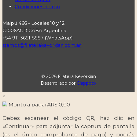
Condiciones de uso
Maipú 466 - Locales 10 y 12
C1006ACD CABA Argentina
+54 911 3651-5587 (WhatsApp)
stamps@filateliakevorkian.com.ar
© 2026 Filatelia Kevorkian
Desarrollado por
Clappbox
×
Monto a pagar
ARS
0,00
Debes escanear el código QR, haz clic en
«Continuar» para adjuntar la captura de pantalla
(es el único comprobante de pago) y podrás