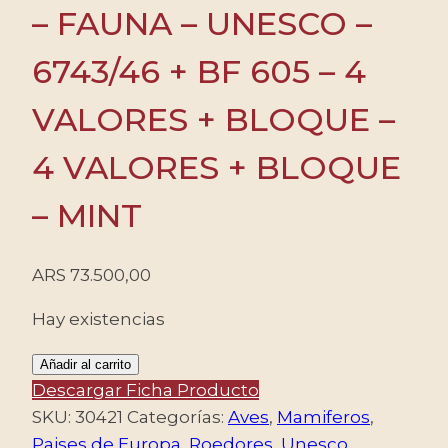
– FAUNA – UNESCO –
6743/46 + BF 605 – 4
VALORES + BLOQUE –
4 VALORES + BLOQUE
– MINT
ARS
73.500,00
Hay existencias
RUMANIA/SELLOS,
Añadir al carrito
2021
Descargar Ficha Producto
-
SKU:
30421
Categorías:
Aves
,
Mamiferos
,
FAUNA
Paises de Europa
,
Roedores
,
Unesco