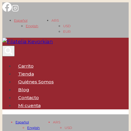
Saltar
al
Español
ARS
contenido
English
USD
EUR
Carrito
Tienda
Quiénes Somos
Blog
Contacto
Mi cuenta
Español
ARS
English
USD