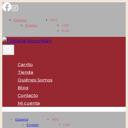
Saltar
al
Español
ARS
contenido
English
USD
EUR
Carrito
Tienda
Quiénes Somos
Blog
Contacto
Mi cuenta
Español
ARS
English
USD