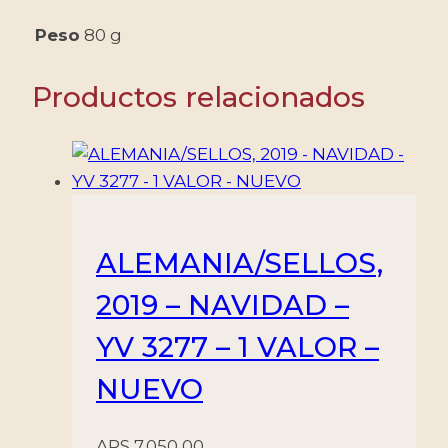
-
4
Peso
80 g
VALORES
-
Productos relacionados
MINT
cantidad
ALEMANIA/SELLOS,
2019 – NAVIDAD –
YV 3277 – 1 VALOR –
NUEVO
ARS
7.050,00