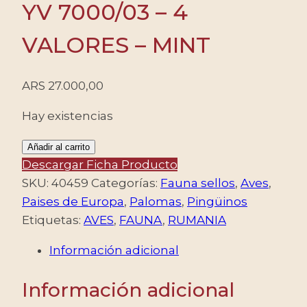
YV 7000/03 – 4
VALORES – MINT
ARS
27.000,00
Hay existencias
RUMANIA/SELLOS,
Añadir al carrito
2023
Descargar Ficha Producto
-
SKU:
40459
Categorías:
Fauna sellos
,
Aves
,
FAUNA
Paises de Europa
,
Palomas
,
Pingüinos
-
Etiquetas:
AVES
,
FAUNA
,
RUMANIA
AVES
Información adicional
-
YV
Información adicional
7000/03