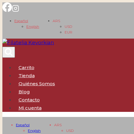
Saltar
al
Español
ARS
contenido
English
USD
EUR
Carrito
Tienda
Quiénes Somos
Blog
Contacto
Mi cuenta
Español
ARS
English
USD