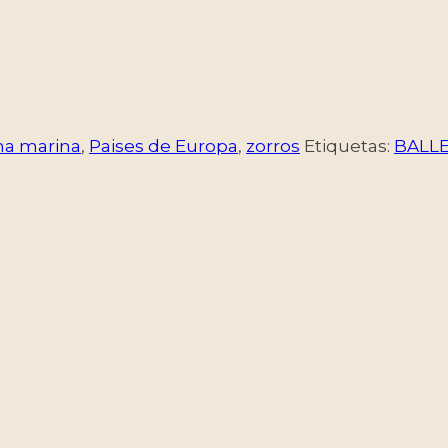
na marina
,
Paises de Europa
,
zorros
Etiquetas:
BALL