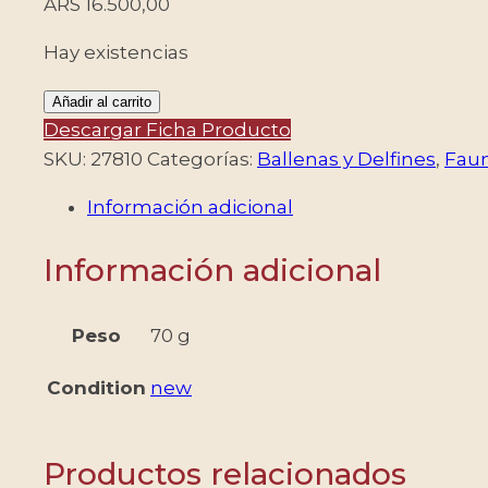
ARS
16.500,00
Hay existencias
RUSIA/SELLOS,
Añadir al carrito
2019
Descargar Ficha Producto
-
SKU:
27810
Categorías:
Ballenas y Delfines
,
Fau
BALLENAS
Información adicional
Y
DELFINES
Información adicional
-
MAMIFEROS
-
Peso
70 g
YV
Condition
new
BF
462
-
Productos relacionados
HOJITA