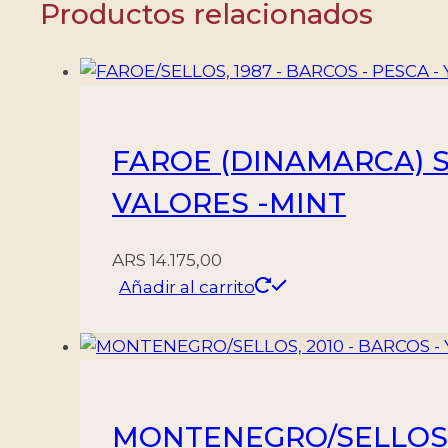
Productos relacionados
BF
43
-
6
VALORES
FAROE (DINAMARCA) SEL
+
BLOQUE
VALORES -MINT
-
NUEVO
ARS
14.175,00
cantidad
Añadir al carrito
MONTENEGRO/SELLOS, 2