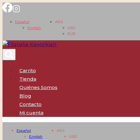
Saltar
al
Español
ARS
contenido
English
USD
EUR
Carrito
Tienda
Quiénes Somos
Blog
Contacto
Mi cuenta
Español
ARS
English
USD