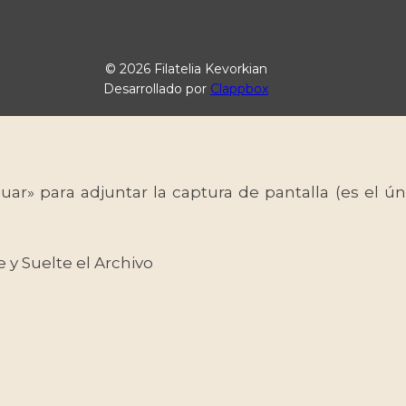
© 2026 Filatelia Kevorkian
Desarrollado por
Clappbox
uar» para adjuntar la captura de pantalla (es el
e y Suelte el Archivo