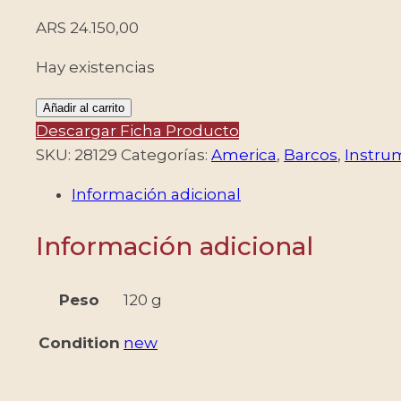
ARS
24.150,00
Hay existencias
SAN
Añadir al carrito
VICENTE/SELLOS,
Descargar Ficha Producto
1988
SKU:
28129
Categorías:
America
,
Barcos
,
Instru
-
Información adicional
BARCOS
-
Información adicional
INSTRUMENTOS
DE
NAVEGACION
Peso
120 g
-
Condition
new
YV
1053A/F
+