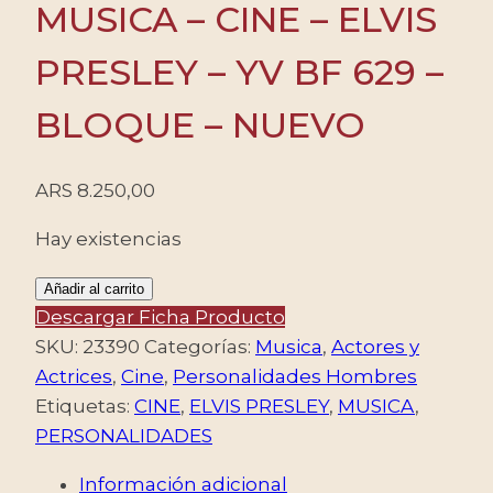
MUSICA – CINE – ELVIS
PRESLEY – YV BF 629 –
BLOQUE – NUEVO
ARS
8.250,00
Hay existencias
SIERRA
Añadir al carrito
LEONA/SELLOS,
Descargar Ficha Producto
2010
SKU:
23390
Categorías:
Musica
,
Actores y
-
Actrices
,
Cine
,
Personalidades Hombres
MUSICA
Etiquetas:
CINE
,
ELVIS PRESLEY
,
MUSICA
,
-
PERSONALIDADES
CINE
Información adicional