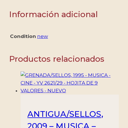
-
ELVIS
Información adicional
PRESLEY
-
YV
Condition
new
BF
629
-
Productos relacionados
BLOQUE
-
NUEVO
cantidad
ANTIGUA/SELLOS,
2009 – MUSICA –