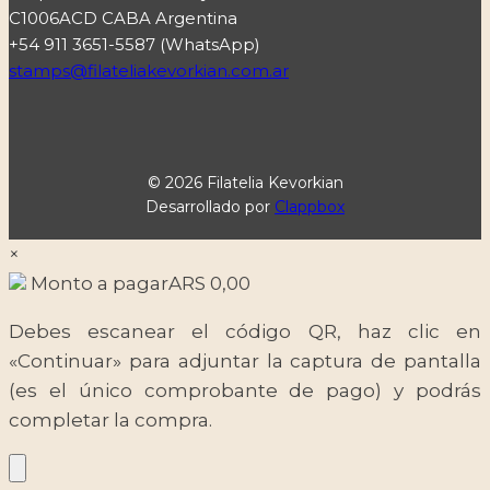
C1006ACD CABA Argentina
+54 911 3651-5587 (WhatsApp)
stamps@filateliakevorkian.com.ar
© 2026 Filatelia Kevorkian
Desarrollado por
Clappbox
×
Monto a pagar
ARS
0,00
Debes escanear el código QR, haz clic en
«Continuar» para adjuntar la captura de pantalla
(es el único comprobante de pago) y podrás
completar la compra.