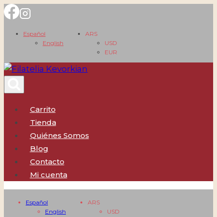
Saltar
al
Español
ARS
contenido
English
USD
EUR
Carrito
Tienda
Quiénes Somos
Blog
Contacto
Mi cuenta
Español
ARS
English
USD