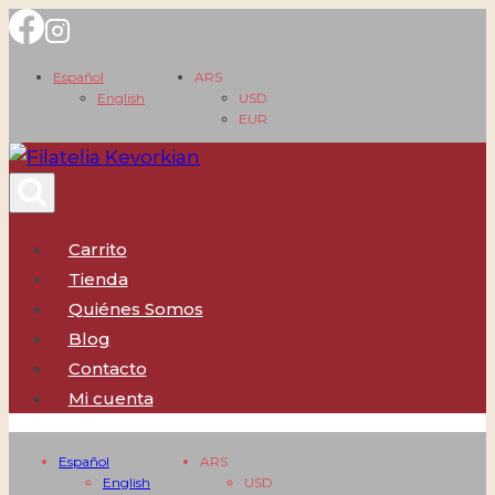
Saltar
al
Español
ARS
contenido
English
USD
EUR
Carrito
Tienda
Quiénes Somos
Blog
Contacto
Mi cuenta
Español
ARS
English
USD