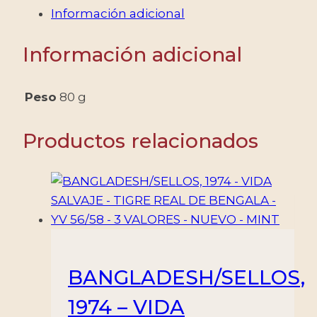
YV
Información adicional
108/111
-
Información adicional
4
VALORES
-
Peso
80 g
NUEVO
-
Productos relacionados
MINT
cantidad
BANGLADESH/SELLOS,
1974 – VIDA