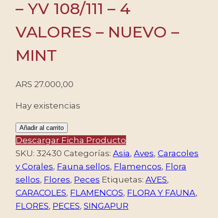
– YV 108/111 – 4
VALORES – NUEVO –
MINT
ARS
27.000,00
Hay existencias
SINGAPUR/SELLOS,
Añadir al carrito
1970
Descargar Ficha Producto
-
SKU:
32430
Categorías:
Asia
,
Aves
,
Caracoles
FLORA
y Corales
,
Fauna sellos
,
Flamencos
,
Flora
Y
sellos
,
Flores
,
Peces
Etiquetas:
AVES
,
FAUNA
CARACOLES
,
FLAMENCOS
,
FLORA Y FAUNA
,
-
FLORES
,
PECES
,
SINGAPUR