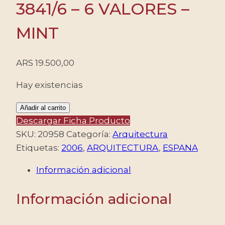
3841/6 – 6 VALORES –
MINT
ARS
19.500,00
Hay existencias
ESPAÑA/SELLOS,
Añadir al carrito
2006
Descargar Ficha Producto
-
SKU:
20958
Categoría:
Arquitectura
ARQUITECTURA
Etiquetas:
2006
,
ARQUITECTURA
,
ESPANA
-
Información adicional
Yv.
3841/6
Información adicional
-
6