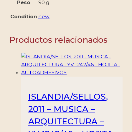
VALORES
Peso
90 g
-
Condition
new
MINT
cantidad
Productos relacionados
ISLANDIA/SELLOS,
2011 – MUSICA –
ARQUITECTURA –