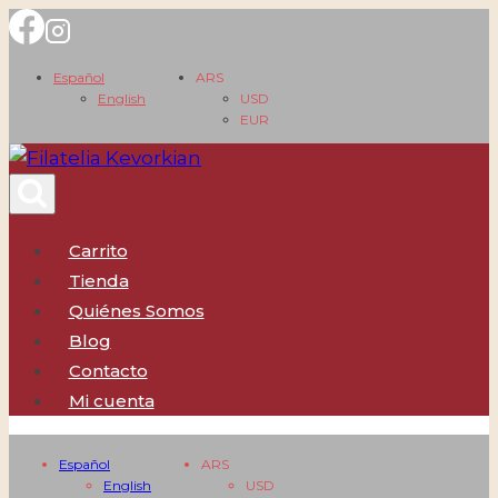
Saltar
al
Español
ARS
contenido
English
USD
EUR
Carrito
Tienda
Quiénes Somos
Blog
Contacto
Mi cuenta
Español
ARS
English
USD