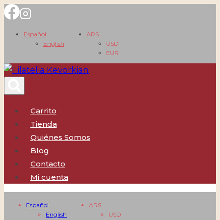
Saltar
al
Español
ARS
contenido
English
USD
EUR
Carrito
Tienda
Quiénes Somos
Blog
Contacto
Mi cuenta
Español
ARS
English
USD