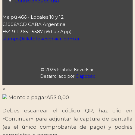
Condiciones de uso
Maipú 466 - Locales 10 y 12
C1006ACD CABA Argentina
+54 911 3651-5587 (WhatsApp)
stamps@filateliakevorkian.com.ar
© 2026 Filatelia Kevorkian
Desarrollado por
Clappbox
×
Monto a pagar
ARS
0,00
Debes escanear el código QR, haz clic en
«Continuar» para adjuntar la captura de pantalla
(es el único comprobante de pago) y podrás
completar la compra.