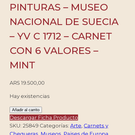
PINTURAS – MUSEO
NACIONAL DE SUECIA
– YV C 1712 – CARNET
CON 6 VALORES –
MINT
ARS
19.500,00
Hay existencias
SUECIA/SELLOS,
Añadir al carrito
1992
Descargar Ficha Producto
-
SKU:
25849
Categorías:
Arte
,
Carnets y
PINTURAS
Chequeras
,
Museos
,
Paises de Europa
,