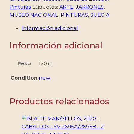
-
Pinturas
Etiquetas:
ARTE
,
JARRONES
,
MUSEO
MUSEO NACIONAL
,
PINTURAS
,
SUECIA
NACIONAL
Información adicional
DE
SUECIA
Información adicional
-
YV
C
Peso
120 g
1712
Condition
new
-
CARNET
CON
Productos relacionados
6
VALORES
-
MINT