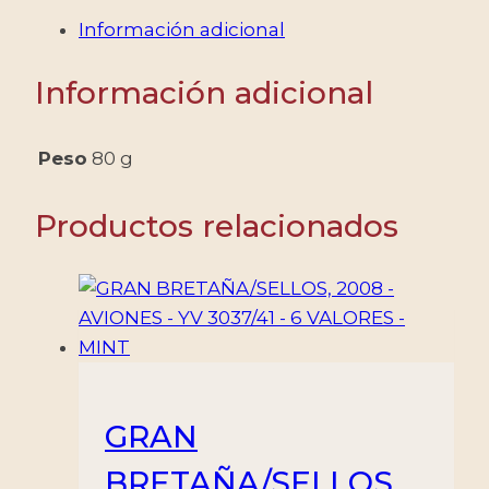
-
Información adicional
GENERALISIMO
FRANCISCO
Información adicional
FRANCO
-
YV
Peso
80 g
310/24
+
Productos relacionados
A
14-
20
-
24
VALORES
-
GRAN
NUEVO
BRETAÑA/SELLOS,
-