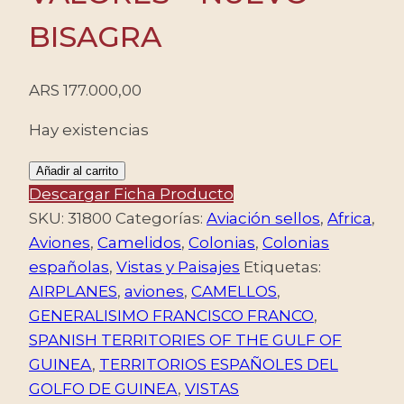
BISAGRA
ARS
177.000,00
Hay existencias
TERRITORIOS
Añadir al carrito
ESPAÑOLES
Descargar Ficha Producto
DEL
SKU:
31800
Categorías:
Aviación sellos
,
Africa
,
GOLFO
Aviones
,
Camelidos
,
Colonias
,
Colonias
DE
españolas
,
Vistas y Paisajes
Etiquetas:
GUINEA/SELLOS,
AIRPLANES
,
aviones
,
CAMELLOS
,
1950-
GENERALISIMO FRANCISCO FRANCO
,
1951
SPANISH TERRITORIES OF THE GULF OF
-
GUINEA
,
TERRITORIOS ESPAÑOLES DEL
VISTAS
GOLFO DE GUINEA
,
VISTAS