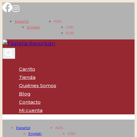
Saltar
al
Español
ARS
contenido
English
USD
EUR
Carrito
Tienda
Quiénes Somos
Blog
Contacto
Mi cuenta
Español
ARS
English
USD