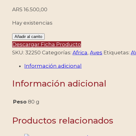
ARS
16.500,00
Hay existencias
TRISTAN
Añadir al carrito
DA
Descargar Ficha Producto
CUNHA/SELLOS,
SKU:
32250
Categorías:
Africa
,
Aves
Etiquetas:
A
1989
Información adicional
-
FAUNA
Información adicional
-
AVES
VAGABUNDAS
Peso
80 g
-
YV
Productos relacionados
461/64
-