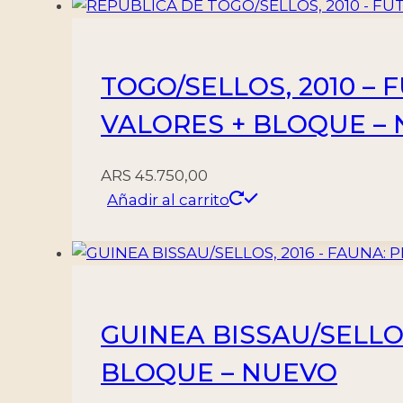
4
VALORES
-
TOGO/SELLOS, 2010 – F
NUEVO
-
VALORES + BLOQUE –
MINT
cantidad
ARS
45.750,00
Añadir al carrito
GUINEA BISSAU/SELLOS
BLOQUE – NUEVO