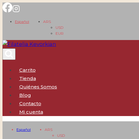
Saltar
al
Español
ARS
contenido
USD
EUR
Carrito
Tienda
Quiénes Somos
Blog
Contacto
Mi cuenta
Español
ARS
USD