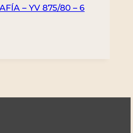
FÍA – YV 875/80 – 6