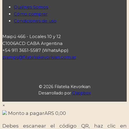
Quiénes Somos
Cómo comprar
Condiciones de uso
Maipú 466 - Locales 10 y 12
C1006ACD CABA Argentina
+54 911 3651-5587 (WhatsApp)
stamps@filateliakevorkian.com.ar
© 2026 Filatelia Kevorkian
Desarrollado por
Clappbox
×
Monto a pagar
ARS
0,00
Debes escanear el código QR, haz clic en