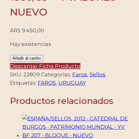
NUEVO
ARS
9.450,00
Hay existencias
URUGUAY/SELLOS,
Añadir al carrito
2001
Descargar Ficha Producto
-
SKU:
22809
Categorías:
Faros
,
Sellos
FAROS
Etiquetas:
FAROS
,
URUGUAY
-
Productos relacionados
YV
1880/83
-
4
VALORES