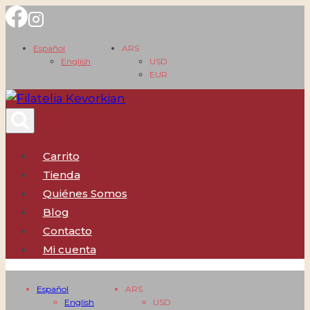
Saltar
al
Español
ARS
contenido
English
USD
EUR
Carrito
Tienda
Quiénes Somos
Blog
Contacto
Mi cuenta
Español
ARS
English
USD