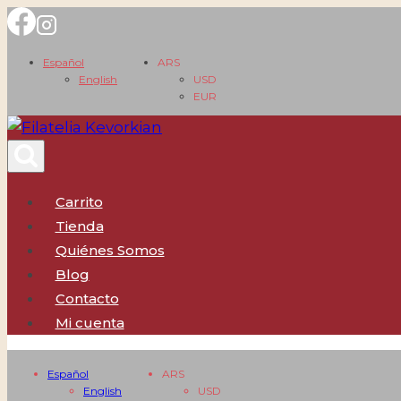
Saltar
al
Español
ARS
contenido
English
USD
EUR
Carrito
Tienda
Quiénes Somos
Blog
Contacto
Mi cuenta
Español
ARS
English
USD