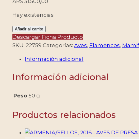
ARS
31.500,00
Hay existencias
URUGUAY/SELLOS,
Añadir al carrito
2014
Descargar Ficha Producto
-
SKU:
22759
Categorías:
Aves
,
Flamencos
,
Mamif
HUMEDALES
Información adicional
-
FAUNA
Información adicional
-
YV
2727/36
Peso
50 g
-
HOJITA
Productos relacionados
DE
10
VALORES