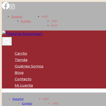
Saltar
al
Español
ARS
contenido
English
USD
EUR
Carrito
Tienda
Quiénes Somos
Blog
Contacto
Mi cuenta
Español
ARS
English
USD