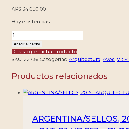
ARS
34.650,00
Hay existencias
URUGUAY/SELLOS,
2016
Añadir al carrito
-
Descargar Ficha Producto
RELACIONES
SKU:
22736
Categorías:
Arquitectura
,
Aves
,
Vitiv
DIPLOMATICAS
DE
Productos relacionados
URUGUAY
-
ALEMANIA
-
YV
ARGENTINA/SELLOS, 2
F
2794