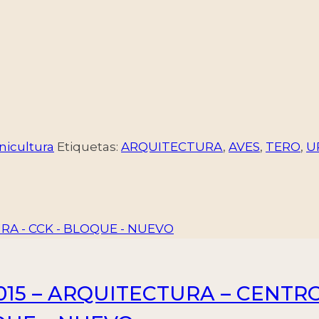
inicultura
Etiquetas:
ARQUITECTURA
,
AVES
,
TERO
,
U
015 – ARQUITECTURA – CENT