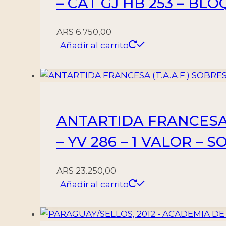
– CAT GJ HB 253 – BL
-
BLOQUE
ARS
6.750,00
-
Añadir al carrito
NUEVO
cantidad
ANTARTIDA FRANCESA (
– YV 286 – 1 VALOR – 
ARS
23.250,00
Añadir al carrito