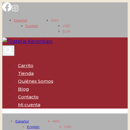
Saltar
al
Español
ARS
contenido
English
USD
EUR
Carrito
Tienda
Quiénes Somos
Blog
Contacto
Mi cuenta
Español
ARS
English
USD