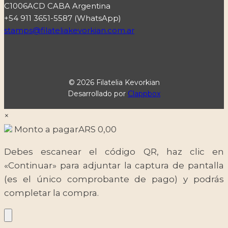
C1006ACD CABA Argentina
+54 911 3651-5587 (WhatsApp)
stamps@filateliakevorkian.com.ar
© 2026 Filatelia Kevorkian
Desarrollado por
Clappbox
×
Monto a pagar
ARS
0,00
Debes escanear el código QR, haz clic en
«Continuar» para adjuntar la captura de pantalla
(es el único comprobante de pago) y podrás
completar la compra.