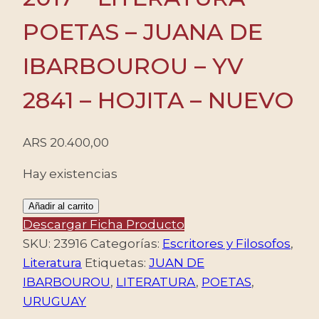
POETAS – JUANA DE
IBARBOUROU – YV
2841 – HOJITA – NUEVO
ARS
20.400,00
Hay existencias
URUGUAY/SELLOS,
Añadir al carrito
2017
Descargar Ficha Producto
-
SKU:
23916
Categorías:
Escritores y Filosofos
,
LITERATURA
Literatura
Etiquetas:
JUAN DE
-
IBARBOUROU
,
LITERATURA
,
POETAS
,
POETAS
URUGUAY