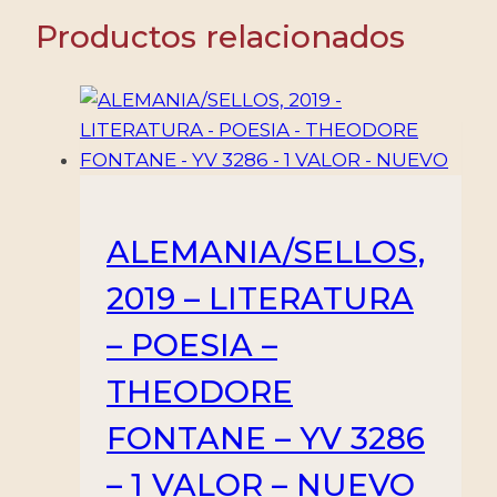
-
Productos relacionados
JUANA
DE
IBARBOUROU
-
YV
2841
-
HOJITA
ALEMANIA/SELLOS,
-
2019 – LITERATURA
NUEVO
cantidad
– POESIA –
THEODORE
FONTANE – YV 3286
– 1 VALOR – NUEVO