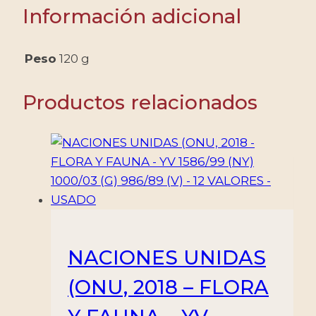
-
Información adicional
YV
2968/71
-
Peso
120 g
4
VALORES
Productos relacionados
-
HOJITA
-
NUEVO
cantidad
NACIONES UNIDAS
(ONU, 2018 – FLORA