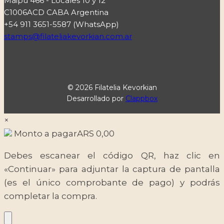
Maipú 466 - Locales 10 y 12
C1006ACD CABA Argentina
+54 911 3651-5587 (WhatsApp)
stamps@filateliakevorkian.com.ar
© 2026 Filatelia Kevorkian
Desarrollado por
Clappbox
×
Monto a pagar
ARS
0,00
Debes escanear el código QR, haz clic en
«Continuar» para adjuntar la captura de pantalla
(es el único comprobante de pago) y podrás
completar la compra.