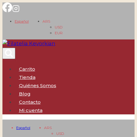
Saltar
al
Español
ARS
contenido
USD
EUR
Carrito
Tienda
Quiénes Somos
Blog
Contacto
Mi cuenta
Español
ARS
USD