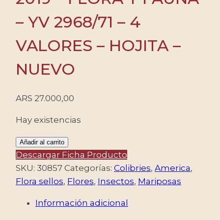
– YV 2968/71 – 4
VALORES – HOJITA –
NUEVO
ARS
27.000,00
Hay existencias
URUGUAY/SELLOS,
Añadir al carrito
2019
Descargar Ficha Producto
-
SKU:
30857
Categorías:
Colibries
,
America
,
FLORA
Flora sellos
,
Flores
,
Insectos
,
Mariposas
Y
Información adicional
FAUNA