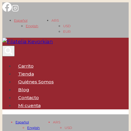
Saltar
al
Español
ARS
contenido
English
USD
EUR
Carrito
Tienda
Quiénes Somos
Blog
Contacto
Mi cuenta
Español
ARS
English
USD