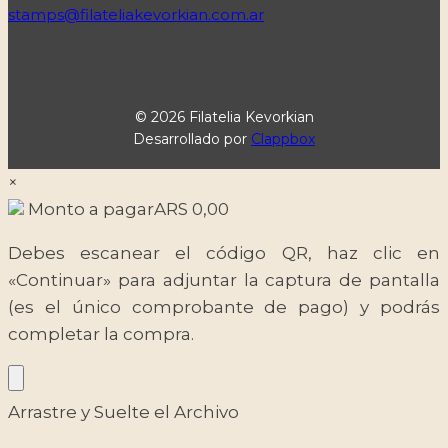
stamps@filateliakevorkian.com.ar
© 2026 Filatelia Kevorkian
Desarrollado por
Clappbox
×
Monto a pagar
ARS
0,00
Debes escanear el código QR, haz clic en
«Continuar» para adjuntar la captura de pantalla
(es el único comprobante de pago) y podrás
completar la compra.
Arrastre y Suelte el Archivo