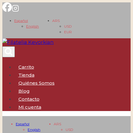
Saltar
al
Español
ARS
contenido
English
USD
EUR
Carrito
Tienda
Quiénes Somos
Blog
Contacto
Mi cuenta
Español
ARS
English
USD