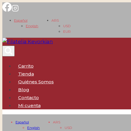
Saltar
al
Español
ARS
contenido
English
USD
EUR
Carrito
Tienda
Quiénes Somos
Blog
Contacto
Mi cuenta
Español
ARS
English
USD