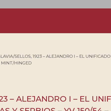
AVIA/SELLOS, 1923 – ALEJANDRO I – EL UNIFICAD
 – MINT/HINGED
3 – ALEJANDRO I – EL UNI
Y SERBIOS – YV 150/54 – M