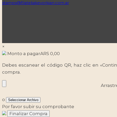
stamps@filateliakevorkian.com.ar
×
Monto a pagar
ARS
0,00
Debes escanear el código QR, haz clic en «Contin
compra.
Arrastr
o
Seleccionar Archivo
Por favor subir su comprobante