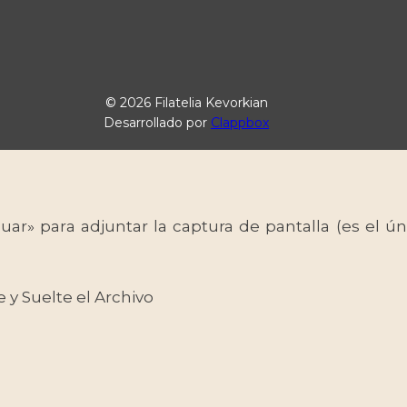
© 2026 Filatelia Kevorkian
Desarrollado por
Clappbox
uar» para adjuntar la captura de pantalla (es el
e y Suelte el Archivo