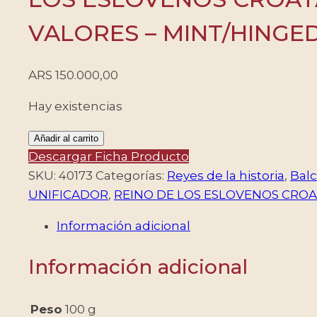
VALORES – MINT/HINGE
ARS
150.000,00
Hay existencias
YUGOSLAVIA/SELLOS,
Añadir al carrito
1923
Descargar Ficha Producto
–
SKU:
40173
Categorías:
Reyes de la historia
,
Bal
ALEJANDRO
UNIFICADOR
,
REINO DE LOS ESLOVENOS CROA
I
Información adicional
–
EL
Información adicional
UNIFICADOR
–
REINO
Peso
100 g