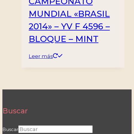
CAMPEONATO
MUNDIAL «BRASIL
2014» – YV F 4596 –
BLOQUE – MINT
Leer más
Buscar
Buscar