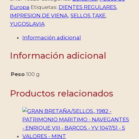
SELLOS
Europa
Etiquetas:
DIENTES REGULARES
,
TAXE
IMPRESION DE VIENA
,
SELLOS TAXE
,
-
YUGOSLAVIA
IMPRESION
Información adicional
DE
VIENA
Información adicional
-
DENTADO
REGULARES
Peso
100 g
-
YV
Productos relacionados
TT
67/75
-
9
VALORES