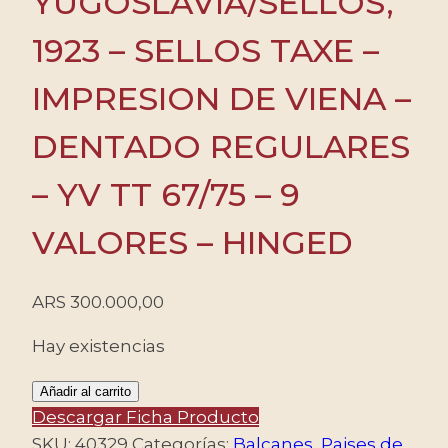
YUGOSLAVIA/SELLOS,
1923 – SELLOS TAXE –
IMPRESION DE VIENA –
DENTADO REGULARES
– YV TT 67/75 – 9
VALORES – HINGED
ARS
300.000,00
Hay existencias
YUGOSLAVIA/SELLOS,
Añadir al carrito
1923
Descargar Ficha Producto
-
SKU:
40329
Categorías:
Balcanes
,
Paises de