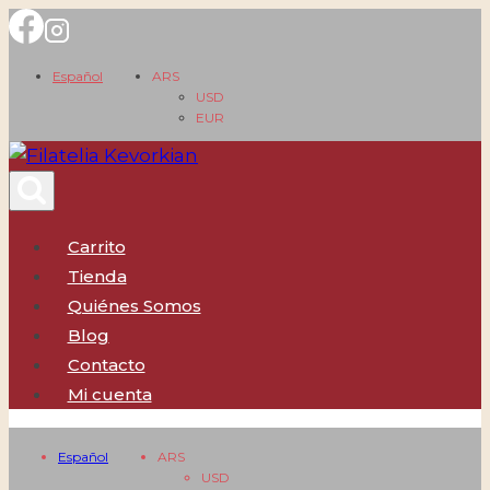
Saltar
al
Español
ARS
contenido
USD
EUR
Carrito
Tienda
Quiénes Somos
Blog
Contacto
Mi cuenta
Español
ARS
USD