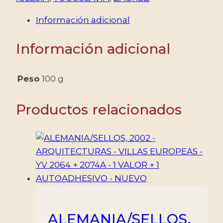
CATEDRAL
Información adicional
-
CLAUSTRO
Información adicional
-
YV
397/400
Peso
100 g
-
4
Productos relacionados
VALORES
-
MINT
cantidad
ALEMANIA/SELLOS,