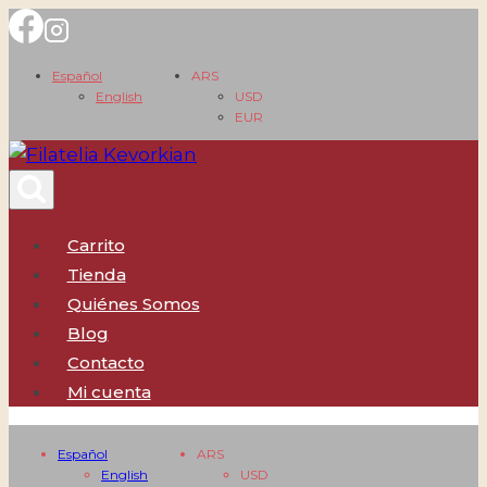
Saltar
al
Español
ARS
contenido
English
USD
EUR
Carrito
Tienda
Quiénes Somos
Blog
Contacto
Mi cuenta
Español
ARS
English
USD