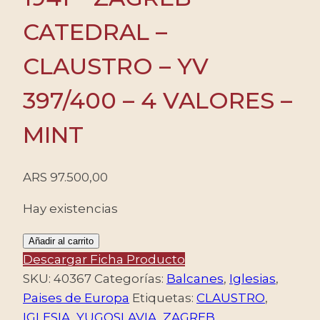
CATEDRAL –
CLAUSTRO – YV
397/400 – 4 VALORES –
MINT
ARS
97.500,00
Hay existencias
YUGOSLAVIA/SELLOS,
Añadir al carrito
1941
Descargar Ficha Producto
-
SKU:
40367
Categorías:
Balcanes
,
Iglesias
,
ZAGREB
Paises de Europa
Etiquetas:
CLAUSTRO
,
-
IGLESIA
,
YUGOSLAVIA
,
ZAGREB