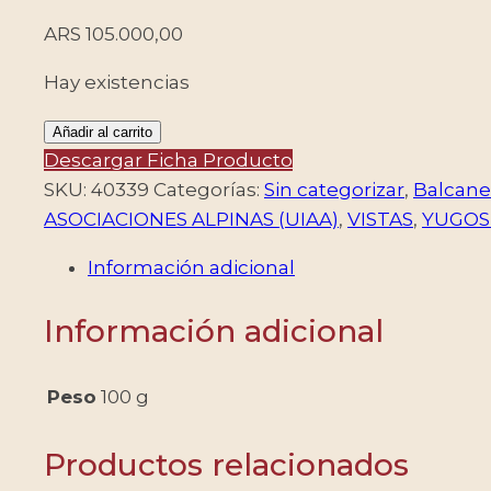
ARS
105.000,00
Hay existencias
YUGOSLAVIA/SELLOS,
Añadir al carrito
1951
Descargar Ficha Producto
-
SKU:
40339
Categorías:
Sin categorizar
,
Balcane
UNION
ASOCIACIONES ALPINAS (UIAA)
,
VISTAS
,
YUGOS
INTERNACIONAL
Información adicional
DE
ASOCIACIONES
Información adicional
ALPINAS
-
(UIAA)
Peso
100 g
-
YV
Productos relacionados
A42/44