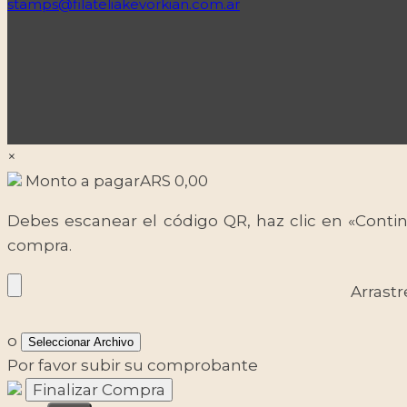
stamps@filateliakevorkian.com.ar
×
Monto a pagar
ARS
0,00
Debes escanear el código QR, haz clic en «Contin
compra.
Arrastr
o
Seleccionar Archivo
Por favor subir su comprobante