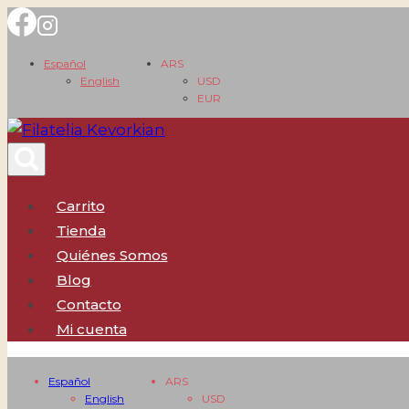
Saltar
al
Español
ARS
contenido
English
USD
EUR
Carrito
Tienda
Quiénes Somos
Blog
Contacto
Mi cuenta
Español
ARS
English
USD