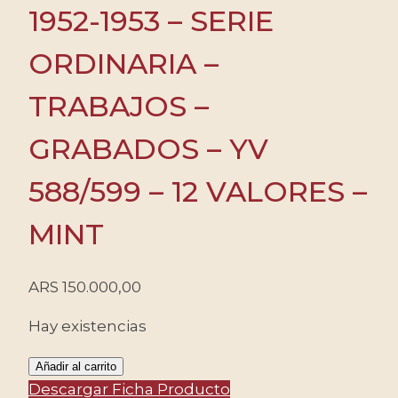
1952-1953 – SERIE
ORDINARIA –
TRABAJOS –
GRABADOS – YV
588/599 – 12 VALORES –
MINT
ARS
150.000,00
Hay existencias
YUGOSLAVIA/SELLOS,
Añadir al carrito
1952-
Descargar Ficha Producto