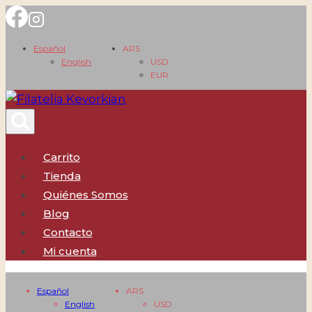
Saltar
al
Español
ARS
contenido
English
USD
EUR
Carrito
Tienda
Quiénes Somos
Blog
Contacto
Mi cuenta
Español
ARS
English
USD