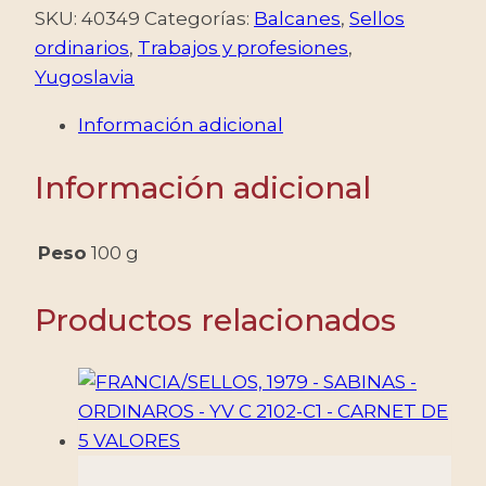
1953
SKU:
40349
Categorías:
Balcanes
,
Sellos
-
ordinarios
,
Trabajos y profesiones
,
SERIE
Yugoslavia
ORDINARIA
Información adicional
-
TRABAJOS
Información adicional
-
GRABADOS
-
Peso
100 g
YV
588/599
Productos relacionados
-
12
VALORES
-
MINT
cantidad