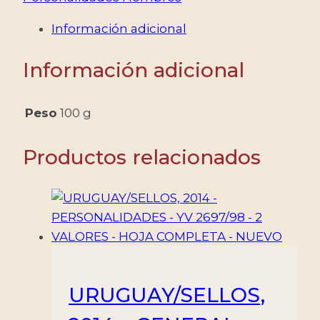
JOSIP
Información adicional
BROZ
"TITO"
Información adicional
-
PRESIDENTE
DE
Peso
100 g
YUGOSLAVIA
-
Productos relacionados
YV
BF
8
-
BLOQUE
-
MINT
URUGUAY/SELLOS,
cantidad