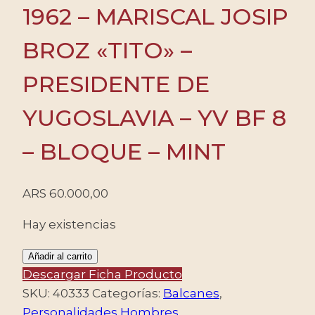
1962 – MARISCAL JOSIP
BROZ «TITO» –
PRESIDENTE DE
YUGOSLAVIA – YV BF 8
– BLOQUE – MINT
ARS
60.000,00
Hay existencias
YUGOSLAVIA/SELLOS,
Añadir al carrito
1962
Descargar Ficha Producto
-
SKU:
40333
Categorías:
Balcanes
,
MARISCAL
Personalidades Hombres