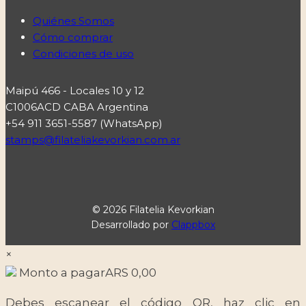
Quiénes Somos
Cómo comprar
Condiciones de uso
Maipú 466 - Locales 10 y 12
C1006ACD CABA Argentina
+54 911 3651-5587 (WhatsApp)
stamps@filateliakevorkian.com.ar
© 2026 Filatelia Kevorkian
Desarrollado por
Clappbox
×
Monto a pagar
ARS
0,00
Debes escanear el código QR, haz clic en