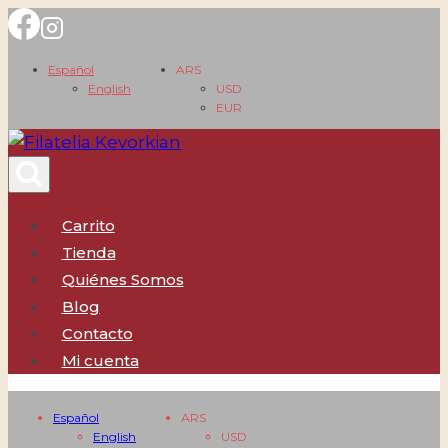
Saltar
al
Español
ARS
contenido
English
USD
EUR
Carrito
Tienda
Quiénes Somos
Blog
Contacto
Mi cuenta
Español
ARS
English
USD