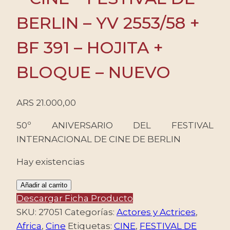
BERLIN – YV 2553/58 +
BF 391 – HOJITA +
BLOQUE – NUEVO
ARS
21.000,00
50º ANIVERSARIO DEL FESTIVAL
INTERNACIONAL DE CINE DE BERLIN
Hay existencias
GHANA/SELLOS,
Añadir al carrito
2000
Descargar Ficha Producto
-
SKU:
27051
Categorías:
Actores y Actrices
,
CINE
Africa
,
Cine
Etiquetas:
CINE
,
FESTIVAL DE