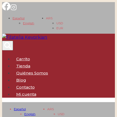
Saltar
al
Español
ARS
contenido
English
USD
EUR
Carrito
Tienda
Quiénes Somos
Blog
Contacto
Mi cuenta
Español
ARS
English
USD