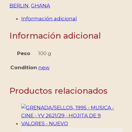
-
BERLIN
,
GHANA
FESTIVAL
Información adicional
DE
BERLIN
Información adicional
-
YV
2553/58
Peso
100 g
+
Condition
new
BF
391
-
Productos relacionados
HOJITA
+
BLOQUE
-
NUEVO