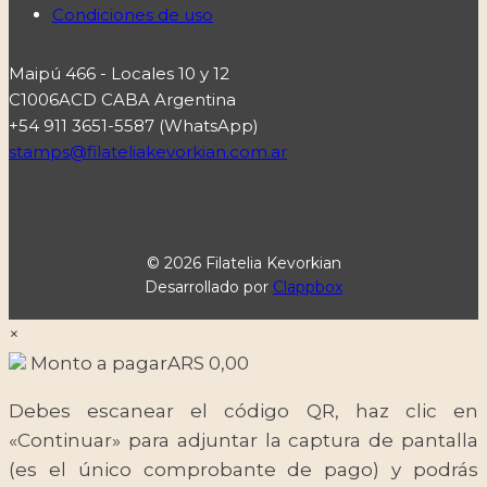
Condiciones de uso
Maipú 466 - Locales 10 y 12
C1006ACD CABA Argentina
+54 911 3651-5587 (WhatsApp)
stamps@filateliakevorkian.com.ar
© 2026 Filatelia Kevorkian
Desarrollado por
Clappbox
×
Monto a pagar
ARS
0,00
Debes escanear el código QR, haz clic en
«Continuar» para adjuntar la captura de pantalla
(es el único comprobante de pago) y podrás