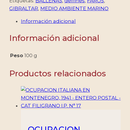
MARINO
Etiquetas:
BALLENAS
,
delfines
,
FAROS
,
-
GIBRALTAR
,
MEDIO AMBIENTE MARINO
BALLENAS
Información adicional
Y
DELFINES
Información adicional
-
YV
BF
Peso
100 g
32
-
Productos relacionados
MINT
cantidad
OCUPACION