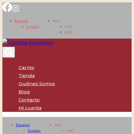
Saltar
al
Español
ARS
contenido
English
USD
EUR
Carrito
Tienda
Quiénes Somos
Blog
Contacto
Mi cuenta
Español
ARS
English
USD