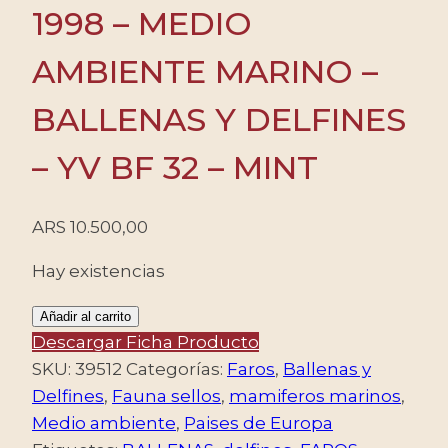
1998 – MEDIO
AMBIENTE MARINO –
BALLENAS Y DELFINES
– YV BF 32 – MINT
ARS
10.500,00
Hay existencias
GIBRALTAR/SELLOS,
Añadir al carrito
1998
Descargar Ficha Producto
-
SKU:
39512
Categorías:
Faros
,
Ballenas y
MEDIO
Delfines
,
Fauna sellos
,
mamiferos marinos
,
AMBIENTE
Medio ambiente
,
Paises de Europa