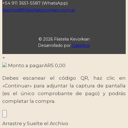
+54 911 3651-5587 (WhatsApp)
stamps@filateliakevorkian.com.ar
© 2026 Filatelia Kevorkian
Desarrollado por
Clappbox
×
Monto a pagar
ARS
0,00
Debes escanear el código QR, haz clic en
«Continuar» para adjuntar la captura de pantalla
(es el único comprobante de pago) y podrás
completar la compra.
Arrastre y Suelte el Archivo