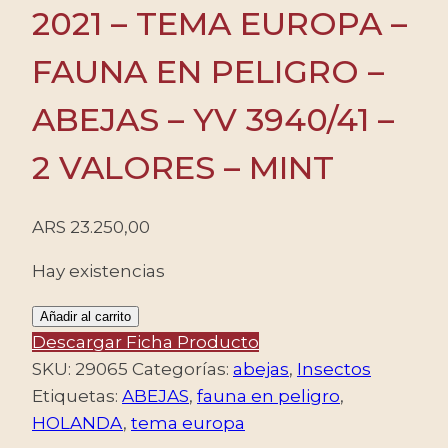
2021 – TEMA EUROPA –
FAUNA EN PELIGRO –
ABEJAS – YV 3940/41 –
2 VALORES – MINT
ARS
23.250,00
Hay existencias
HOLANDA/SELLOS,
Añadir al carrito
2021
Descargar Ficha Producto
-
SKU:
29065
Categorías:
abejas
,
Insectos
TEMA
Etiquetas:
ABEJAS
,
fauna en peligro
,
EUROPA
HOLANDA
,
tema europa