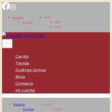
Saltar
al
Español
ARS
contenido
English
USD
EUR
Carrito
Tienda
Quiénes Somos
Blog
Contacto
Mi cuenta
Español
ARS
English
USD