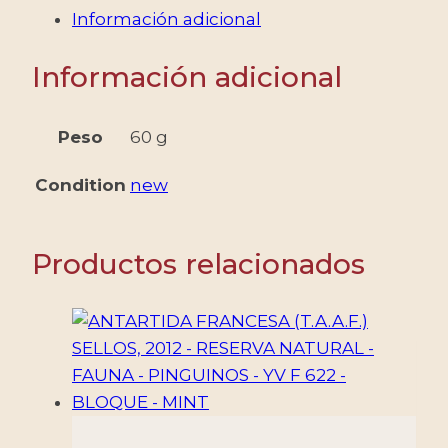
-
Información adicional
FAUNA
EN
Información adicional
PELIGRO
-
ABEJAS
Peso
60 g
-
Condition
new
YV
3940/41
-
Productos relacionados
2
VALORES
-
MINT
cantidad