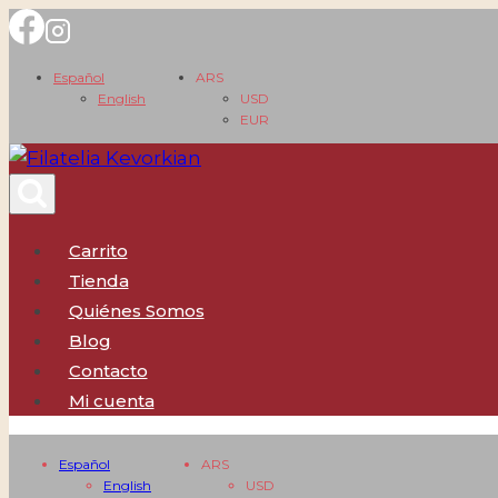
Saltar
al
Español
ARS
contenido
English
USD
EUR
Carrito
Tienda
Quiénes Somos
Blog
Contacto
Mi cuenta
Español
ARS
English
USD