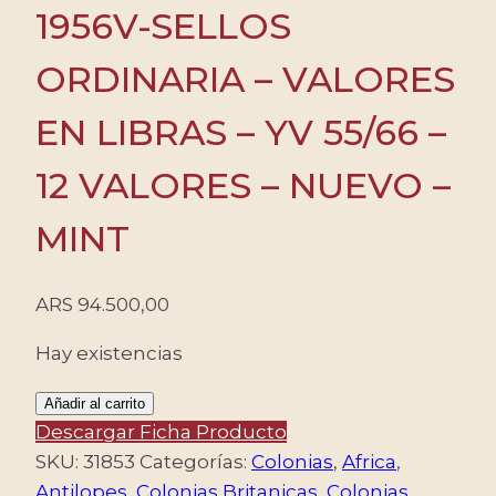
1956V-SELLOS
ORDINARIA – VALORES
EN LIBRAS – YV 55/66 –
12 VALORES – NUEVO –
MINT
ARS
94.500,00
Hay existencias
SWAZILANDIA/SELLOS,
Añadir al carrito
1956V-
Descargar Ficha Producto
SELLOS
SKU:
31853
Categorías:
Colonias
,
Africa
,
ORDINARIA
Antilopes
,
Colonias Britanicas
,
Colonias