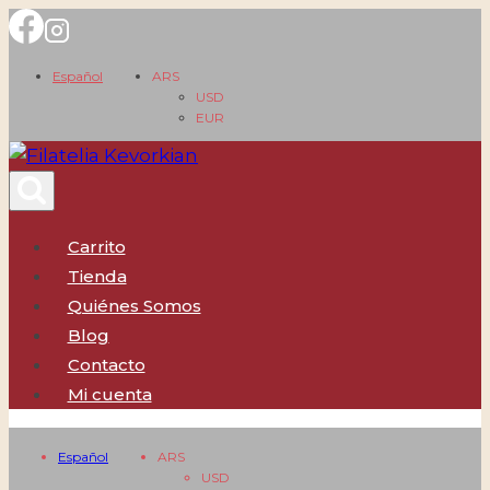
Saltar
al
Español
ARS
contenido
USD
EUR
Carrito
Tienda
Quiénes Somos
Blog
Contacto
Mi cuenta
Español
ARS
USD