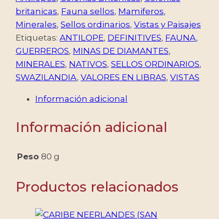
-
britanicas
,
Fauna sellos
,
Mamiferos
,
VALORES
Minerales
,
Sellos ordinarios
,
Vistas y Paisajes
EN
Etiquetas:
ANTILOPE
,
DEFINITIVES
,
FAUNA
,
LIBRAS
GUERREROS
,
MINAS DE DIAMANTES
,
-
MINERALES
,
NATIVOS
,
SELLOS ORDINARIOS
,
YV
SWAZILANDIA
,
VALORES EN LIBRAS
,
VISTAS
55/66
Información adicional
-
12
Información adicional
VALORES
-
NUEVO
Peso
80 g
-
MINT
Productos relacionados
cantidad