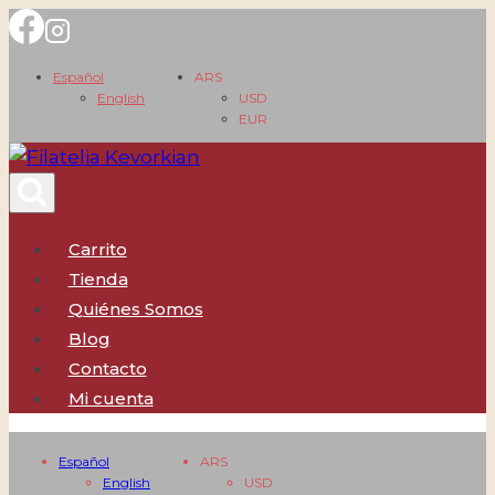
Saltar
al
Español
ARS
contenido
English
USD
EUR
Carrito
Tienda
Quiénes Somos
Blog
Contacto
Mi cuenta
Español
ARS
English
USD