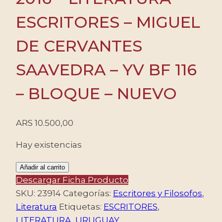
ESCRITORES – MIGUEL
DE CERVANTES
SAAVEDRA – YV BF 116
– BLOQUE – NUEVO
ARS
10.500,00
Hay existencias
URUGUAY/SELLOS,
Añadir al carrito
2016
Descargar Ficha Producto
-
SKU:
23914
Categorías:
Escritores y Filosofos
,
LITERATURA
Literatura
Etiquetas:
ESCRITORES
,
-
LITERATURA
,
URUGUAY