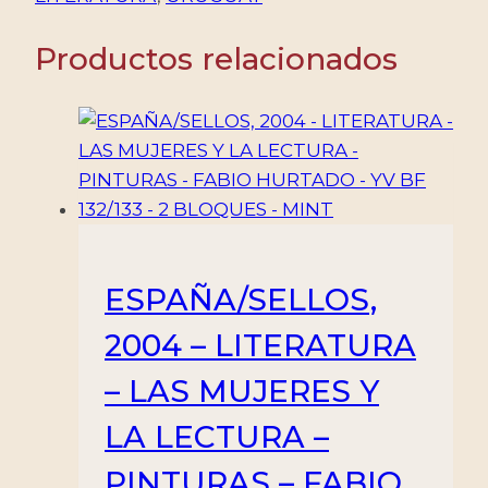
ESCRITORES
Productos relacionados
-
MIGUEL
DE
CERVANTES
SAAVEDRA
-
YV
BF
116
ESPAÑA/SELLOS,
-
2004 – LITERATURA
BLOQUE
-
– LAS MUJERES Y
NUEVO
LA LECTURA –
cantidad
PINTURAS – FABIO