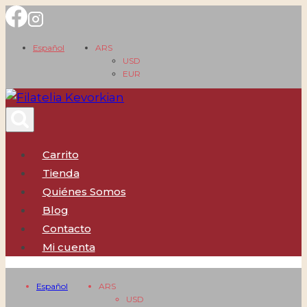
Saltar
al
Español
ARS
contenido
USD
EUR
Carrito
Tienda
Quiénes Somos
Blog
Contacto
Mi cuenta
Español
ARS
USD