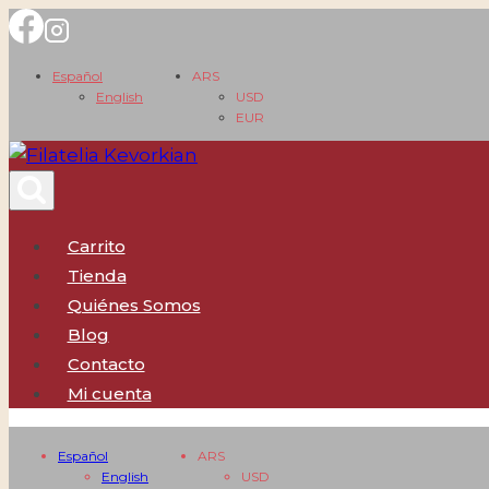
Saltar
al
Español
ARS
contenido
English
USD
EUR
Carrito
Tienda
Quiénes Somos
Blog
Contacto
Mi cuenta
Español
ARS
English
USD