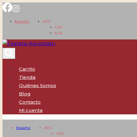
Saltar
al
Español
ARS
contenido
USD
EUR
Carrito
Tienda
Quiénes Somos
Blog
Contacto
Mi cuenta
Español
ARS
USD