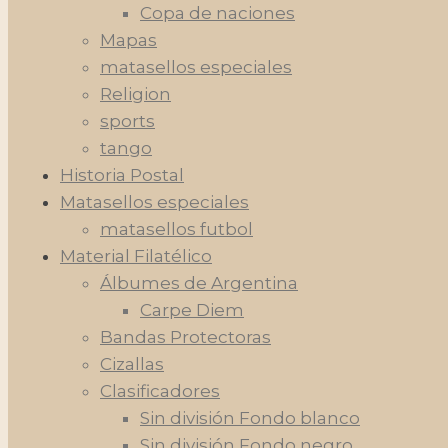
Copa de naciones
Mapas
matasellos especiales
Religion
sports
tango
Historia Postal
Matasellos especiales
matasellos futbol
Material Filatélico
Álbumes de Argentina
Carpe Diem
Bandas Protectoras
Cizallas
Clasificadores
Sin división Fondo blanco
Sin división Fondo negro