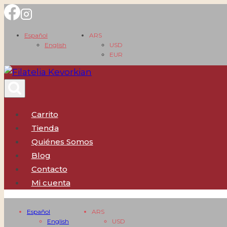
Saltar
al
Español
ARS
contenido
English
USD
EUR
Carrito
Tienda
Quiénes Somos
Blog
Contacto
Mi cuenta
Español
ARS
English
USD