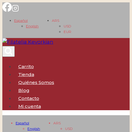
Saltar
al
Español
ARS
contenido
English
USD
EUR
Carrito
Tienda
Quiénes Somos
Blog
Contacto
Mi cuenta
Español
ARS
English
USD