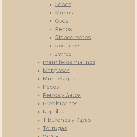
Lobos
Monos
Osos
Renos
Rinocerontes
Roedores
zorros
mamiferos marinos
Mariposas
Murcielagos
Peces
Perros y Gatos
Prehistoricos
Reptiles
Tiburones y Rayas
Tortugas
W.W.F