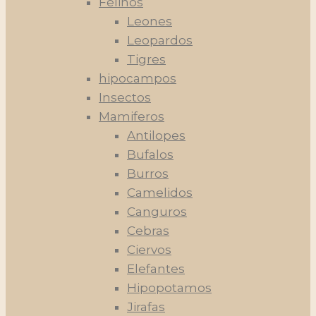
Felinos
Leones
Leopardos
Tigres
hipocampos
Insectos
Mamiferos
Antilopes
Bufalos
Burros
Camelidos
Canguros
Cebras
Ciervos
Elefantes
Hipopotamos
Jirafas