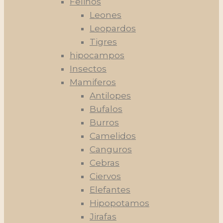
Felinos
Leones
Leopardos
Tigres
hipocampos
Insectos
Mamiferos
Antilopes
Bufalos
Burros
Camelidos
Canguros
Cebras
Ciervos
Elefantes
Hipopotamos
Jirafas