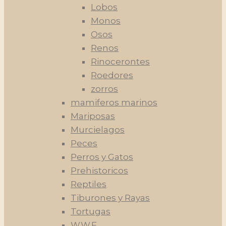
Lobos
Monos
Osos
Renos
Rinocerontes
Roedores
zorros
mamiferos marinos
Mariposas
Murcielagos
Peces
Perros y Gatos
Prehistoricos
Reptiles
Tiburones y Rayas
Tortugas
W.W.F