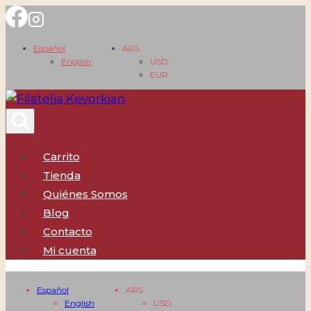
Saltar
al
Español
ARS
contenido
English
USD
EUR
Carrito
Tienda
Quiénes Somos
Blog
Contacto
Mi cuenta
Español
ARS
English
USD