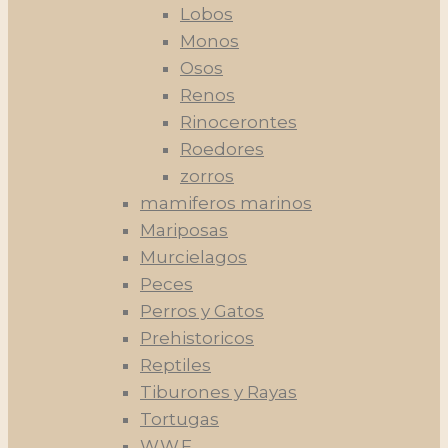
Lobos
Monos
Osos
Renos
Rinocerontes
Roedores
zorros
mamiferos marinos
Mariposas
Murcielagos
Peces
Perros y Gatos
Prehistoricos
Reptiles
Tiburones y Rayas
Tortugas
W.W.F