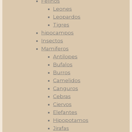
Felinos
Leones
Leopardos
Tigres
hipocampos
Insectos
Mamiferos
Antilopes
Bufalos
Burros
Camelidos
Canguros
Cebras
Ciervos
Elefantes
Hipopotamos
Jirafas