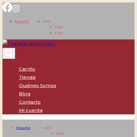
Saltar
al
Español
ARS
contenido
USD
EUR
Carrito
Tienda
Quiénes Somos
Blog
Contacto
Mi cuenta
Español
ARS
USD