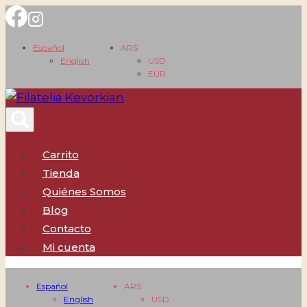
Saltar
al
Español
ARS
contenido
English
USD
EUR
Carrito
Tienda
Quiénes Somos
Blog
Contacto
Mi cuenta
Español
ARS
English
USD