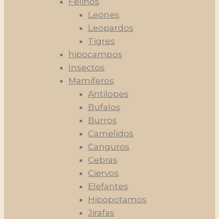
Felinos
Leones
Leopardos
Tigres
hipocampos
Insectos
Mamiferos
Antilopes
Bufalos
Burros
Camelidos
Canguros
Cebras
Ciervos
Elefantes
Hipopotamos
Jirafas