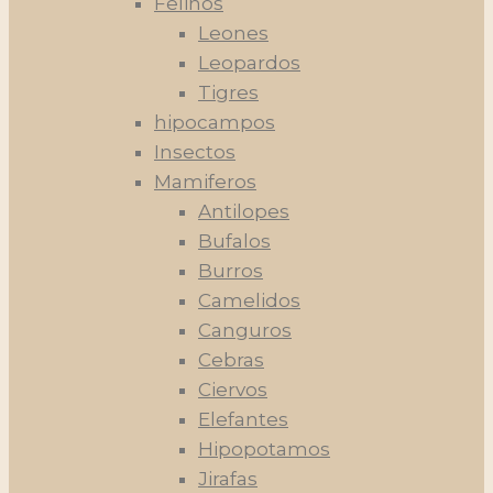
Felinos
Leones
Leopardos
Tigres
hipocampos
Insectos
Mamiferos
Antilopes
Bufalos
Burros
Camelidos
Canguros
Cebras
Ciervos
Elefantes
Hipopotamos
Jirafas