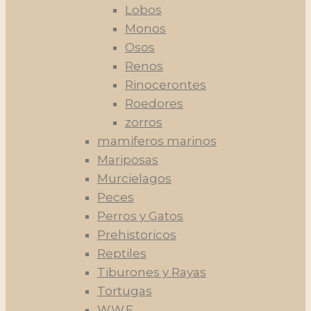
Lobos
Monos
Osos
Renos
Rinocerontes
Roedores
zorros
mamiferos marinos
Mariposas
Murcielagos
Peces
Perros y Gatos
Prehistoricos
Reptiles
Tiburones y Rayas
Tortugas
W.W.F