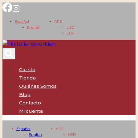
Saltar
al
Español
ARS
contenido
English
USD
EUR
Carrito
Tienda
Quiénes Somos
Blog
Contacto
Mi cuenta
Español
ARS
English
USD