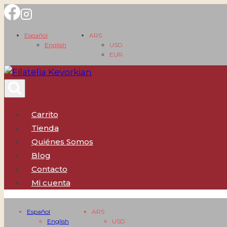
Saltar
al
Español
ARS
contenido
English
USD
EUR
Carrito
Tienda
Quiénes Somos
Blog
Contacto
Mi cuenta
Español
ARS
English
USD