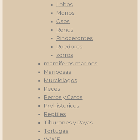
Lobos
Monos
Osos
Renos
Rinocerontes
Roedores
zorros
mamiferos marinos
Mariposas
Murcielagos
Peces
Perros y Gatos
Prehistoricos
Reptiles
Tiburones y Rayas
Tortugas
W.W.F