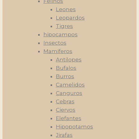
Felinos
Leones
Leopardos
Tigres
hipocampos
Insectos
Mamiferos
Antilopes
Bufalos
Burros
Camelidos
Canguros
Cebras
Ciervos
Elefantes
Hipopotamos
Jirafas