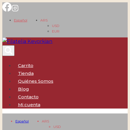
Saltar
al
Español
ARS
contenido
USD
EUR
Carrito
Tienda
Quiénes Somos
Blog
Contacto
Mi cuenta
Español
ARS
USD