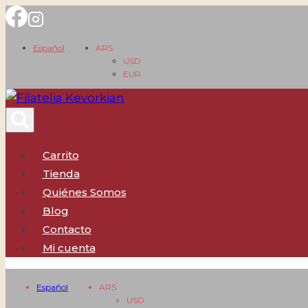
Saltar
al
Español
ARS
contenido
USD
EUR
Carrito
Tienda
Quiénes Somos
Blog
Contacto
Mi cuenta
Español
ARS
USD